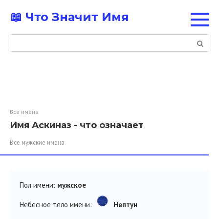
Перейти
📖 Что Значит Имя
к
контенту
Поиск:
Все имена
Имя Аскиназ - что означает
Все мужские имена
Пол имени:
мужское
Небесное тело имени:
Нептун