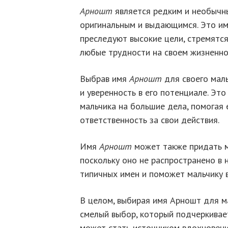
Арношт
является редким и необычн
оригинальным и выдающимся. Это им
преследуют высокие цели, стремятс
любые трудности на своем жизненно
Выбрав имя
Арношт
для своего маль
и уверенность в его потенциале. Эт
мальчика на большие дела, помогая 
ответственность за свои действия.
Имя
Арношт
может также придать м
поскольку оно не распространено в 
типичных имен и поможет мальчику в
В целом, выбирая имя Арношт для м
смелый выбор, который подчеркивает
может стать источником вдохновени