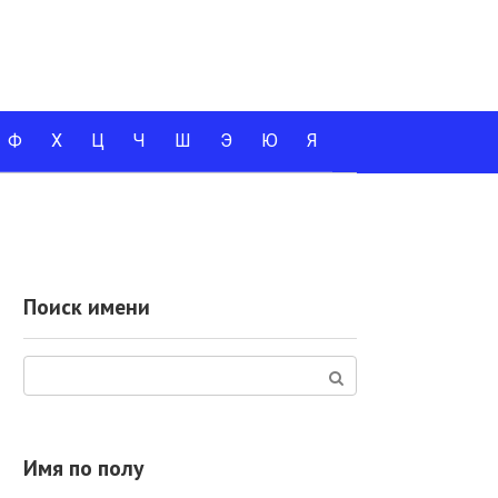
Ф
Х
Ц
Ч
Ш
Э
Ю
Я
Поиск имени
Поиск:
Имя по полу