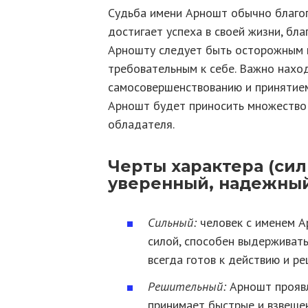
Судьба имени Арношт обычно благоп
достигает успеха в своей жизни, бл
Арношту следует быть осторожным и
требовательным к себе. Важно нахо
самосовершенствованию и принятием
Арношт будет приносить множество 
обладателя.
Черты характера (си
уверенный, надежный
Сильный:
человек с именем А
силой, способен выдерживать
всегда готов к действию и р
Решительный:
Арношт проявл
принимает быстрые и взвешен