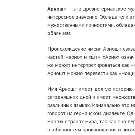
Арношт
— это древнегерманское муж
интересное значение. Обладатели эт
мужественными личностями, облад
обаянием.
Происхождение имени Арношт связан
частей: «арно» и «шт». «Арно» означ
же может интерпретироваться как «
Арношт можно перевести как «мощны
Имя Арношт имеет долгую историю. 
сегодняшних дней и имеет множеств
различных языках. Изначально это и
говорят на германском диалекте. Од
многих странах мира, так как оно п
особенностям произношения и письм