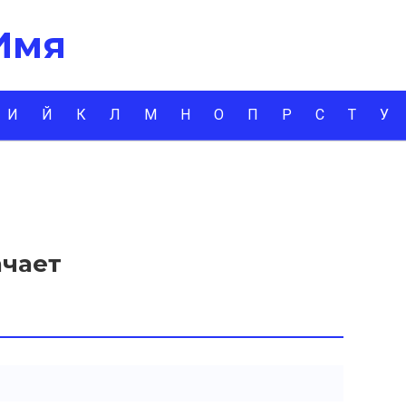
 Имя
И
Й
К
Л
М
Н
О
П
Р
С
Т
У
ачает