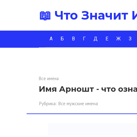
Перейти
📖 Что Значит
к
контенту
А
Б
В
Г
Д
Е
Ж
З
Все имена
Имя Арношт - что озн
Рубрика:
Все мужские имена