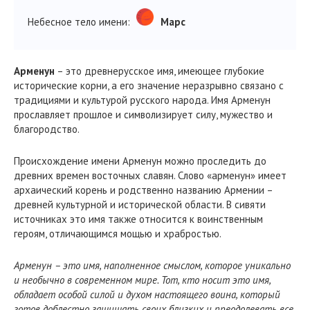
Небесное тело имени:
Марс
Арменун
– это древнерусское имя, имеющее глубокие
исторические корни, а его значение неразрывно связано с
традициями и культурой русского народа. Имя Арменун
прославляет прошлое и символизирует силу, мужество и
благородство.
Происхождение имени Арменун можно проследить до
древних времен восточных славян. Слово «арменун» имеет
архаический корень и родственно названию Армении –
древней культурной и исторической области. В сивяти
источниках это имя также относится к воинственным
героям, отличающимся мощью и храбростью.
Арменун – это имя, наполненное смыслом, которое уникально
и необычно в современном мире. Тот, кто носит это имя,
обладает особой силой и духом настоящего воина, который
готов доблестно защищать своих близких и преодолевать все