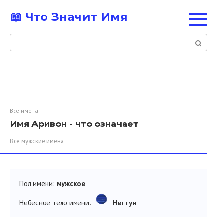
Перейти
📖 Что Значит Имя
к
контенту
Поиск:
Все имена
Имя Аривон - что означает
Все мужские имена
Пол имени:
мужское
Небесное тело имени:
Нептун