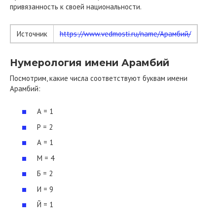
привязанность к своей национальности.
Источник
https://www.vedmosti.ru/name/Арамбий/
Нумерология имени Арамбий
Посмотрим, какие числа соответствуют буквам имени
Арамбий:
А = 1
Р = 2
А = 1
М = 4
Б = 2
И = 9
Й = 1