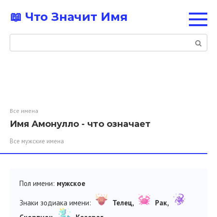
Перейти
📖 Что Значит Имя
к
контенту
Поиск:
Все имена
Имя Амонулло - что означает
Все мужские имена
Пол имени:
мужское
Знаки зодиака имени:
Телец,
Рак,