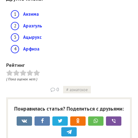
Анзима
Аразгуль
Ацырухс
Арфиза
Рейтинг
( Пока оценок нет )
0
азиатское
Понравилась статья? Поделиться с друзьями: