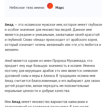
Небесное тело имени:
Марс
Амад
— это исламское мужское имя, которое имеет глубокое
и особое значение для множества людей. Данное имя
является редким и уникальным, захватывая своей красотой
и глубиной. Слово «Амад» происходит от арабского корня,
который означает «очень желанный» или «те, кто любится и
желаем».
Амад
является одним из имен Пророка Мухаммада, что
придает ему еще большую значимость в исламе. Именно
поэтому для верующих арабов это имя является символом
духовной силы и веры в Аллаха. В традициях ислама имя
Амад считается благословенным, и его выбирают для своих
детей родители, желая передать им положительные
моральные ценности и добрые качества.
Имя
Амад
имеет множество вариантов написания и
транскрипций на различные языки мира. В том числе: