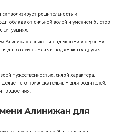
 символизирует решительность и
люди обладают сильной волей и умением быстро
х ситуациях.
ем Алинижан являются надежными и верными
всегда готовы помочь и поддержать других
воей мужественностью, силой характера,
 делает его привлекательным для родителей,
 гордое имя.
имени Алинижан для
ежда» или «исцеление». Эти значения