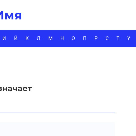
 Имя
И
Й
К
Л
М
Н
О
П
Р
С
Т
У
значает