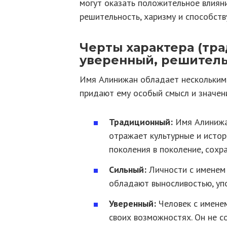
могут оказать положительное влияни
решительность, харизму и способств
Черты характера (тр
уверенный, решител
Имя Алинижан обладает нескольким
придают ему особый смысл и значен
Традиционный:
Имя Алинижа
отражает культурные и истор
поколения в поколение, сохр
Сильный:
Личности с именем 
обладают выносливостью, уп
Уверенный:
Человек с именем
своих возможностях. Он не с