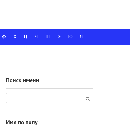
Ф
Х
Ц
Ч
Ш
Э
Ю
Я
Поиск имени
Поиск:
Имя по полу