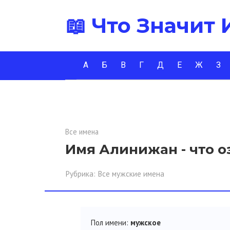
Перейти
📖 Что Значит
к
контенту
А
Б
В
Г
Д
Е
Ж
З
Все имена
Имя Алинижан - что о
Рубрика:
Все мужские имена
Пол имени:
мужское