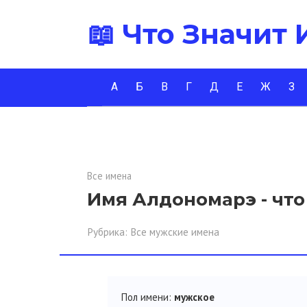
Перейти
📖 Что Значит
к
контенту
А
Б
В
Г
Д
Е
Ж
З
Все имена
Имя Алдономарэ - что
Рубрика:
Все мужские имена
Пол имени:
мужское