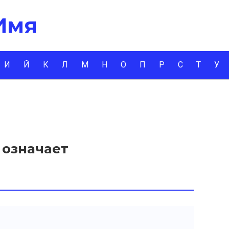
 Имя
И
Й
К
Л
М
Н
О
П
Р
С
Т
У
 означает