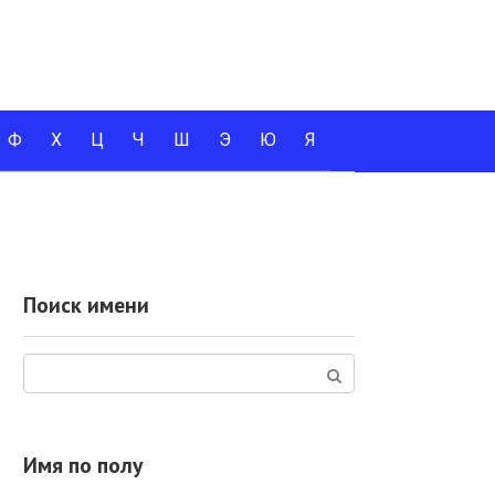
Ф
Х
Ц
Ч
Ш
Э
Ю
Я
Поиск имени
Поиск:
Имя по полу