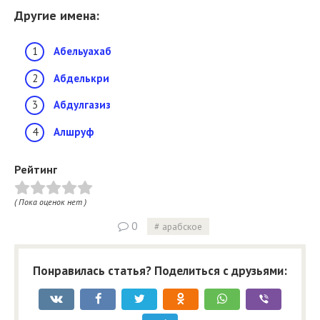
Другие имена:
Абельуахаб
Абделькри
Абдулгазиз
Алшруф
Рейтинг
( Пока оценок нет )
0
арабское
Понравилась статья? Поделиться с друзьями: