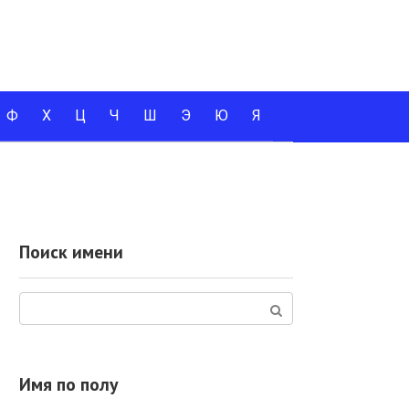
Ф
Х
Ц
Ч
Ш
Э
Ю
Я
Поиск имени
Поиск:
Имя по полу