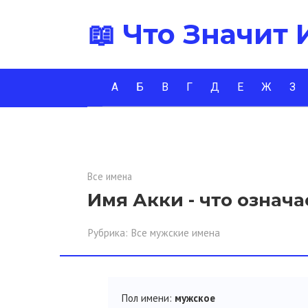
Перейти
📖 Что Значит
к
контенту
А
Б
В
Г
Д
Е
Ж
З
Все имена
Имя Акки - что означа
Рубрика:
Все мужские имена
Пол имени:
мужское