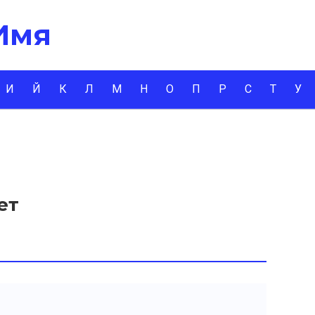
 Имя
И
Й
К
Л
М
Н
О
П
Р
С
Т
У
ет