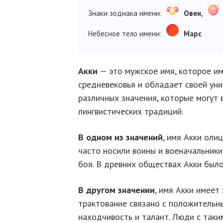
Знаки зодиака имени:
Овен,
Небесное тело имени:
Марс
Акки
— это мужское имя, которое им
средневековья и обладает своей уни
различных значения, которые могут 
лингвистических традиций.
В одном из значений
, имя Акки оли
часто носили воины и военачальник
боя. В древних обществах Акки был
В другом значении
, имя Акки имее
трактование связано с положительны
находчивость и талант. Люди с так