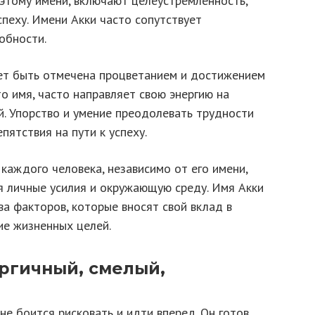
 этому имени, включают целеустремленность,
спеху. Имени Акки часто сопутствует
обности.
ет быть отмечена процветанием и достижением
то имя, часто направляет свою энергию на
й. Упорство и умение преодолевать трудности
ятствия на пути к успеху.
 каждого человека, независимо от его имени,
я личные усилия и окружающую среду. Имя Акки
а факторов, которые вносят свой вклад в
е жизненных целей.
ергичный, смелый,
не боится рисковать и идти вперед. Он готов