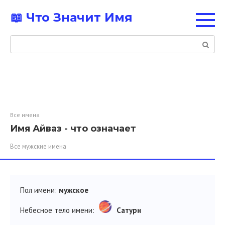
Перейти
📖 Что Значит Имя
к
контенту
Поиск:
Все имена
Имя Айваз - что означает
Все мужские имена
Пол имени:
мужское
Небесное тело имени:
Сатурн