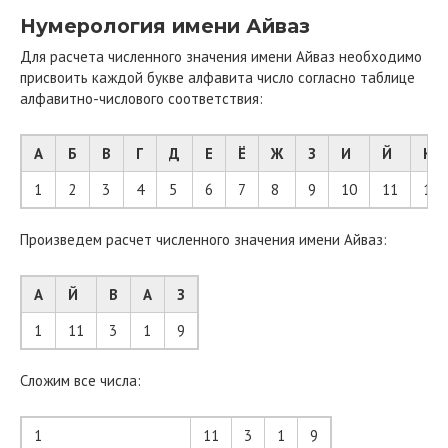
Нумерология имени Айваз
Для расчета численного значения имени Айваз необходимо
присвоить каждой букве алфавита число согласно таблице
алфавитно-числового соответствия:
А
Б
В
Г
Д
Е
Ё
Ж
З
И
Й
К
1
2
3
4
5
6
7
8
9
10
11
12
Произведем расчет численного значения имени Айваз:
А
Й
В
А
З
1
11
3
1
9
Сложим все числа:
1
11
3
1
9