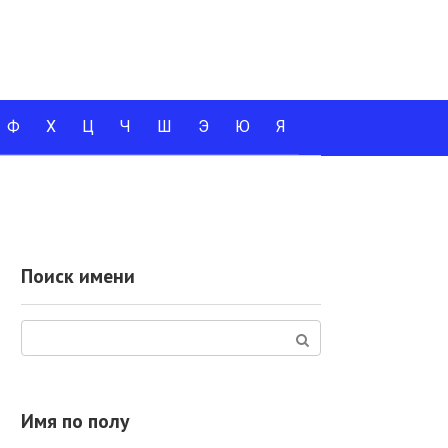
Ф
Х
Ц
Ч
Ш
Э
Ю
Я
Поиск имени
Поиск:
Имя по полу