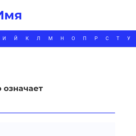
 Имя
И
Й
К
Л
М
Н
О
П
Р
С
Т
У
 означает