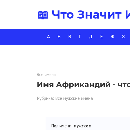
Перейти
📖 Что Значит
к
контенту
А
Б
В
Г
Д
Е
Ж
З
Все имена
Имя Африкандий - что
Рубрика:
Все мужские имена
Пол имени:
мужское