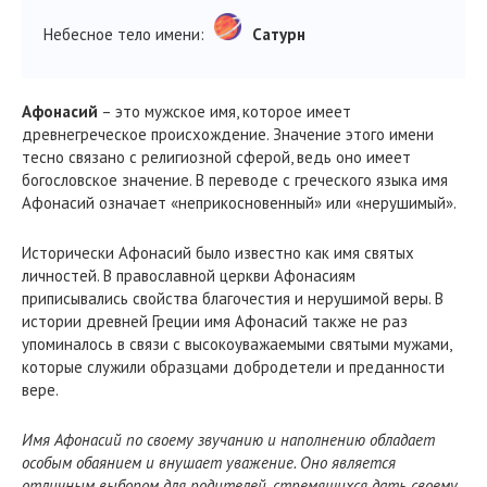
Небесное тело имени:
Сатурн
Афонасий
– это мужское имя, которое имеет
древнегреческое происхождение. Значение этого имени
тесно связано с религиозной сферой, ведь оно имеет
богословское значение. В переводе с греческого языка имя
Афонасий означает «неприкосновенный» или «нерушимый».
Исторически Афонасий было известно как имя святых
личностей. В православной церкви Афонасиям
приписывались свойства благочестия и нерушимой веры. В
истории древней Греции имя Афонасий также не раз
упоминалось в связи с высокоуважаемыми святыми мужами,
которые служили образцами добродетели и преданности
вере.
Имя Афонасий по своему звучанию и наполнению обладает
особым обаянием и внушает уважение. Оно является
отличным выбором для родителей, стремящихся дать своему