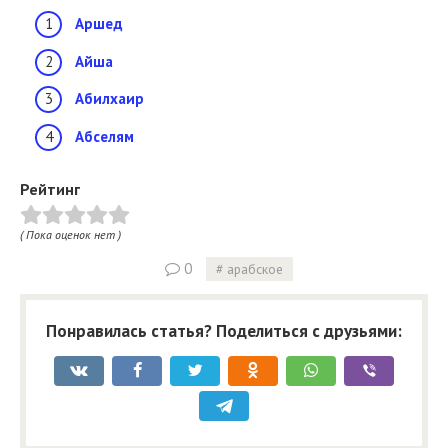
Аршед
Айша
Абилхаир
Абселям
Рейтинг
( Пока оценок нет )
0
арабское
Понравилась статья? Поделиться с друзьями: