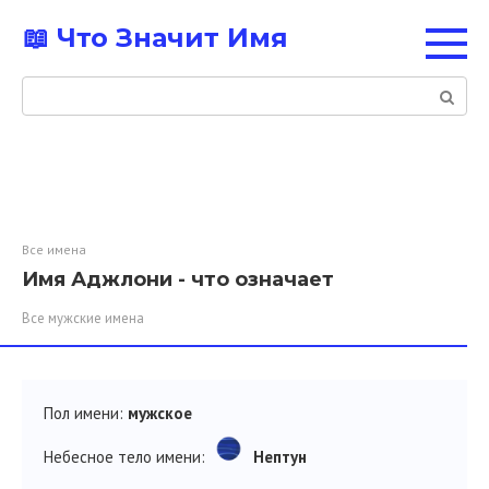
Перейти
📖 Что Значит Имя
к
контенту
Поиск:
Все имена
Имя Аджлони - что означает
Все мужские имена
Пол имени:
мужское
Небесное тело имени:
Нептун