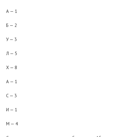
А — 1
Б — 2
У — 3
Л — 5
Х — 8
А — 1
С — 3
И — 1
М — 4