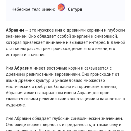
Небесное тело имени:
Сатурн
Абравим
— это мужское имя с древними корнями и глубоким
значением. Оно обладает особой энергией и символикой,
которая привлекает внимание и вызывает интерес. В данной
статье мы рассмотрим происхождение этого имени, его
историю и значение.
Имя
Абравим
имеет восточные корни и связывается с
древними религиозными верованиями. Оно происходит от
языка древних культур и унаследовало множество
мистических атрибутов. Согласно историческим данным,
Абравим является вариантом имени Авраам, которое
славится своими религиозными коннотациями и важностью в
иудаизме.
Имя Абравим обладает глубоким символическим значением.
Оно олицетворяет верность и преданность, а также силу и
справедливость. Изначально данное имя несло праведные и