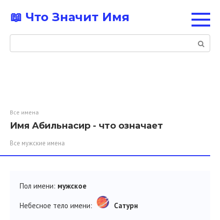
Перейти
📖 Что Значит Имя
к
контенту
Поиск:
Все имена
Имя Абильнасир - что означает
Все мужские имена
Пол имени:
мужское
Небесное тело имени:
Сатурн