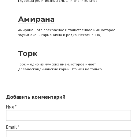
глубокий религиозный смысл и значительное
Амирана
Амирана – это прекрасное и таинственное имя, которое
звучит очень гармонично и редко. Несомненно,
Торк
Торк — одно из мужских имён, которое имеет
древнескандинавские корни. Это имя не только
Добавить комментарий
Имя
*
Email
*