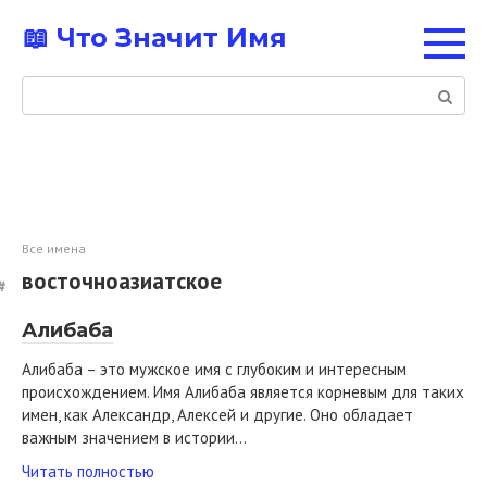
Перейти
📖 Что Значит Имя
к
контенту
Поиск:
Все имена
восточноазиатское
Алибаба
Алибаба – это мужское имя с глубоким и интересным
происхождением. Имя Алибаба является корневым для таких
имен, как Александр, Алексей и другие. Оно обладает
важным значением в истории…
Читать полностью