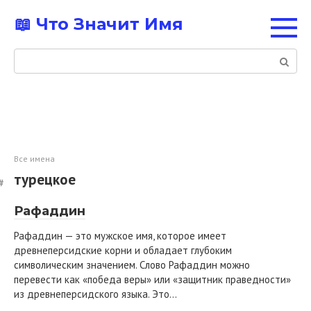
Перейти
📖 Что Значит Имя
к
контенту
Поиск:
Все имена
турецкое
Рафаддин
Рафаддин — это мужское имя, которое имеет
древнеперсидские корни и обладает глубоким
символическим значением. Слово Рафаддин можно
перевести как «победа веры» или «защитник праведности»
из древнеперсидского языка. Это…