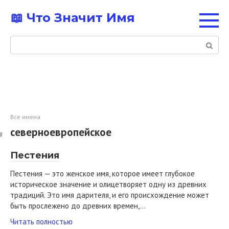
Перейти
📖 Что Значит Имя
к
контенту
Поиск:
Все имена
северноевропейское
Пестения
Пестения — это женское имя, которое имеет глубокое
историческое значение и олицетворяет одну из древних
традиций. Это имя дарителя, и его происхождение может
быть прослежено до древних времен,…
Читать полностью