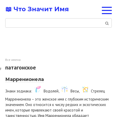
Перейти
📖 Что Значит Имя
к
контенту
Поиск:
Все имена
патагонское
Марренионела
Знаки зодиака:
Водолей,
Весы,
Стрелец
Марренионела – это женское имя с глубоким историческим
значением. Оно относится к числу редких и экзотических
имен, которые привлекают своей красотой и
таинственностью. Имя Марренионела обладает