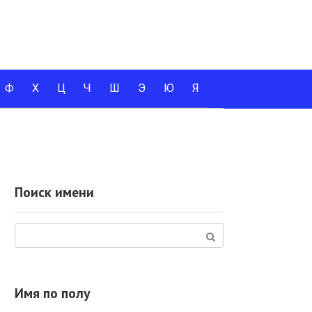
Ф
Х
Ц
Ч
Ш
Э
Ю
Я
Поиск имени
Поиск:
Имя по полу