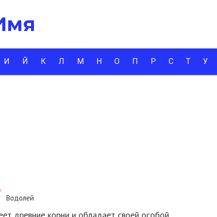
 Имя
И
Й
К
Л
М
Н
О
П
Р
С
Т
У
Водолей
еет древние корни и обладает своей особой