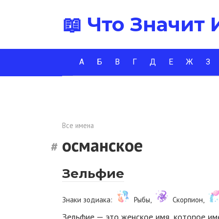
Перейти
📖 Что Значит
к
контенту
А
Б
В
Г
Д
Е
Ж
З
Все имена
османское
Зельфие
Знаки зодиака:
Рыбы,
Скорпион,
Зельфие — это женское имя, которое им