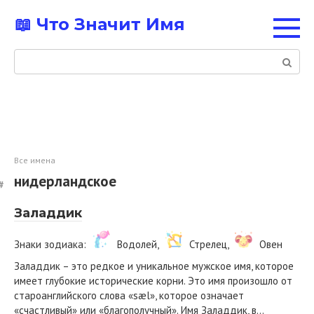
Перейти
📖 Что Значит Имя
к
контенту
Поиск:
Все имена
нидерландское
Заладдик
Знаки зодиака:
Водолей,
Стрелец,
Овен
Заладдик – это редкое и уникальное мужское имя, которое
имеет глубокие исторические корни. Это имя произошло от
староанглийского слова «sæl», которое означает
«счастливый» или «благополучный». Имя Заладдик, в…