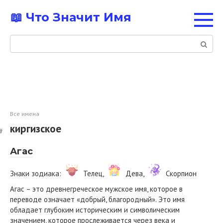
Перейти
📖 Что Значит Имя
к
контенту
Поиск:
Все имена
киргизское
Агас
Знаки зодиака:
Телец,
Дева,
Скорпион
Агас – это древнегреческое мужское имя, которое в
переводе означает «добрый, благородный». Это имя
обладает глубоким историческим и символическим
значением, которое прослеживается через века и