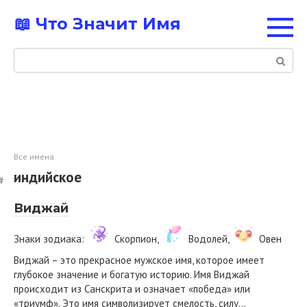
Перейти
📖 Что Значит Имя
к
контенту
Поиск:
Все имена
индийское
Виджай
Знаки зодиака:
Скорпион,
Водолей,
Овен
Виджай – это прекрасное мужское имя, которое имеет
глубокое значение и богатую историю. Имя Виджай
происходит из Санскрита и означает «победа» или
«триумф». Это имя символизирует смелость, силу…