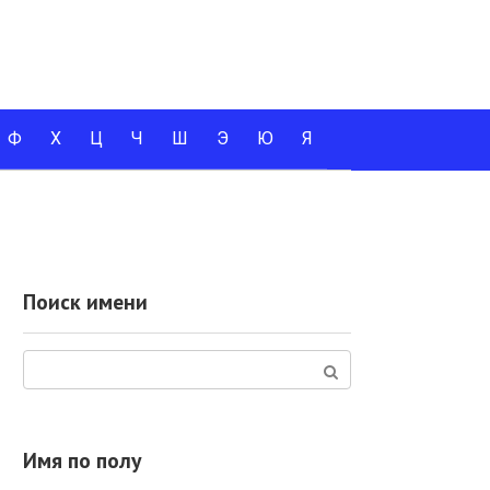
Ф
Х
Ц
Ч
Ш
Э
Ю
Я
Поиск имени
Поиск:
Имя по полу