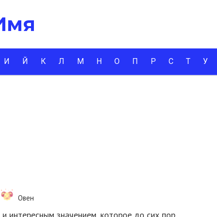
 Имя
И
Й
К
Л
М
Н
О
П
Р
С
Т
У
Овен
и интересным значением, которое до сих пор