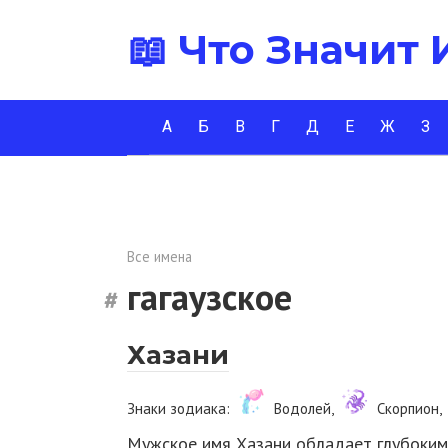
Перейти
📖 Что Значит
к
контенту
А
Б
В
Г
Д
Е
Ж
З
Все имена
гагаузское
Хазани
Знаки зодиака:
Водолей,
Скорпион,
Мужское имя Хазани обладает глубоким 