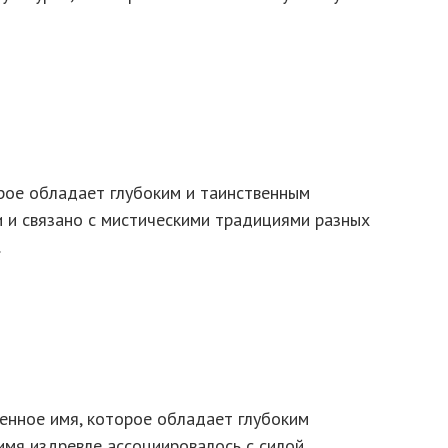
рое обладает глубоким и таинственным
и и связано с мистическими традициями разных
…
енное имя, которое обладает глубоким
имя издревле ассоциировалось с силой,