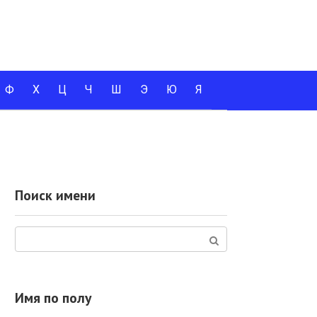
Ф
Х
Ц
Ч
Ш
Э
Ю
Я
Поиск имени
Поиск:
Имя по полу