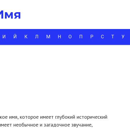
 Имя
И
Й
К
Л
М
Н
О
П
Р
С
Т
У
ое имя, которое имеет глубокий исторический
имеет необычное и загадочное звучание,