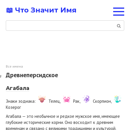
Перейти
📖 Что Значит Имя
к
контенту
Поиск:
Все имена
Древнеперсидское
Агабала
Знаки зодиака:
Телец,
Рак,
Скорпион,
Козерог
Агабала — это необычное и редкое мужское имя, имеющее
глубокие исторические корни. Оно восходит к древним
временам и связано с великими традициями и культурой.