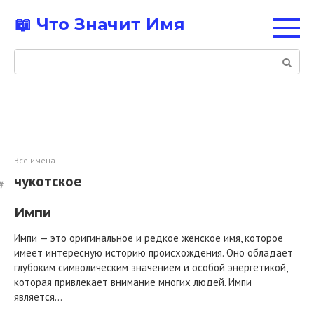
Перейти
📖 Что Значит Имя
к
контенту
Поиск:
Все имена
чукотское
Импи
Импи — это оригинальное и редкое женское имя, которое
имеет интересную историю происхождения. Оно обладает
глубоким символическим значением и особой энергетикой,
которая привлекает внимание многих людей. Импи
является…