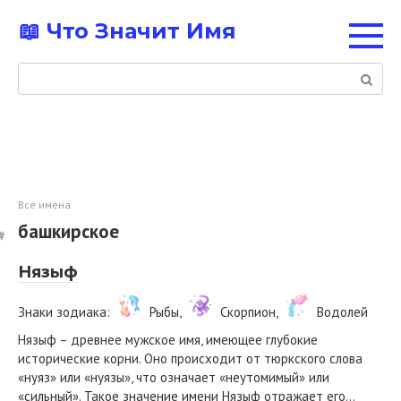
Перейти
📖 Что Значит Имя
к
контенту
Поиск:
Все имена
башкирское
Нязыф
Знаки зодиака:
Рыбы,
Скорпион,
Водолей
Нязыф – древнее мужское имя, имеющее глубокие
исторические корни. Оно происходит от тюркского слова
«нуяз» или «нуязы», что означает «неутомимый» или
«сильный». Такое значение имени Нязыф отражает его…