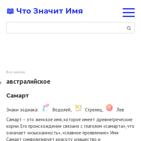
Перейти
📖 Что Значит Имя
к
контенту
Поиск:
Все имена
австралийское
Самарт
Знаки зодиака:
Водолей,
Стрелец,
Лев
Самарт – это женское имя, которое имеет древнегреческие
корни. Его происхождение связано с глаголом «самарта», что
означает «изысканность», «славное проявление». Имя
Самарт символизирует красоту, изящество и