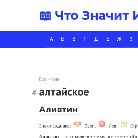
Перейти
📖 Что Значит
к
контенту
А
Б
В
Г
Д
Е
Ж
З
Все имена
алтайское
Аливтин
Знаки зодиака:
Овен,
Лев,
Стр
Аливтин – это мужское имя, которое об