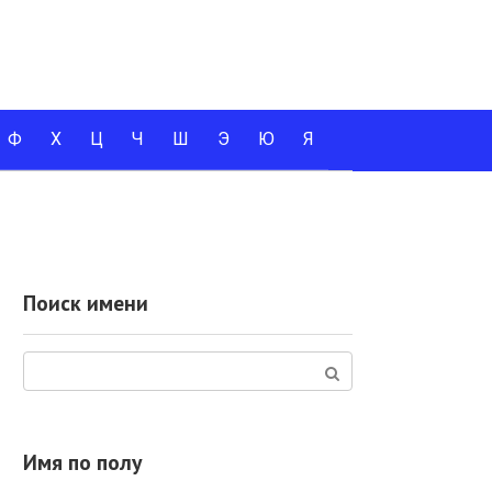
Ф
Х
Ц
Ч
Ш
Э
Ю
Я
Поиск имени
Поиск:
Имя по полу