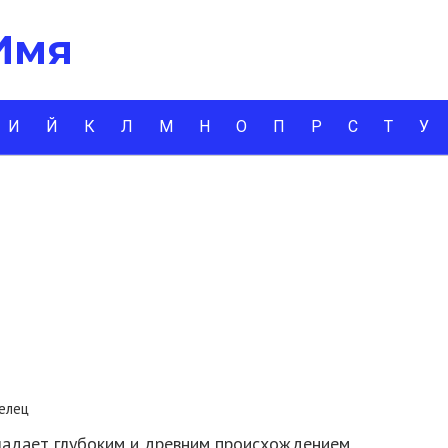
 Имя
И
Й
К
Л
М
Н
О
П
Р
С
Т
У
елец
ладает глубоким и древним происхождением.